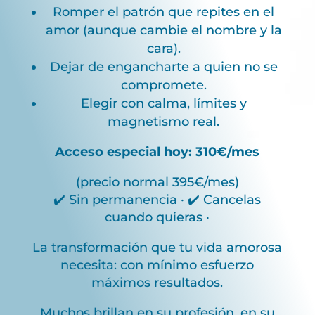
Romper el patrón que repites en el
amor (aunque cambie el nombre y la
cara).
Dejar de engancharte a quien no se
compromete.
Elegir con calma, límites y
magnetismo real.
Acceso especial hoy: 310€/mes
(precio normal 395€/mes)
✔️ Sin permanencia · ✔️ Cancelas
cuando quieras ·
La transformación que tu vida amorosa
necesita: con mínimo esfuerzo
máximos resultados.
Muchos brillan en su profesión, en su