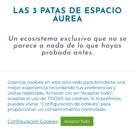
LAS 3 PATAS DE ESPACIO
ÁUREA
Un ecosistema exclusivo que no se
parece a nada de lo que hayas
probado antes.
1.
MEMBRESÍA CLUB EXCLUSIVO
Usamos cookies en este sitio web para brindarte una
mejor experiencia recordando tus preferencias y
visitas repetidas. Al hacer clic en "Aceptar todo",
No es solo una suscripción. Es pertenencia.
aceptas el uso de TODAS las cookies. Si lo prefieres,
puedes visitar "Configuración de cookies" para
proporcionar un consentimiento controlado.
Espacio ÁUREA no está abierto para todo el
mundo.
Configuración Cookies
Aceptar Todo
Aquí entra quien está listo para dejar de