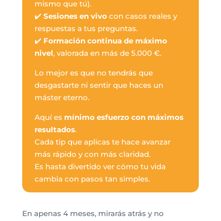
mismo que tú).
✔️
Sesiones en vivo
con casos reales y
respuestas a tus preguntas.
✔️
Formación continua de máximo
nivel
, valorada en más de 5.000 €.
Lo mejor es que no tendrás que
desgastarte ni sentir que haces un
máster eterno.
Aquí es
mínimo esfuerzo con máximos
resultados
.
Cada tip que aplicas te hace avanzar
más rápido y con más claridad.
Es hasta divertido ver cómo tu vida
cambia con pasos tan simples.
En apenas 4 meses, mirarás atrás y no