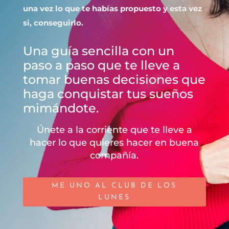
una vez lo que te habías propuesto y esta vez
si, conseguirlo.
Una guía sencilla con un
paso a paso que te lleve a
tomar buenas decisiones que
haga conquistar tus sueños
mimándote.
Únete a la corriente que te lleve a
hacer lo que quieres hacer en buena
compañía.
ME UNO AL CLUB DE LOS
LUNES