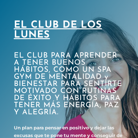
EL CLUB DE LOS
LUNES
EL CLUB PARA APRENDER
A TENER BUENOS
HÁBITOS, COMO UN SPA
GYM DE MENTALIDAD y
BIENESTAR PARA SENTIRTE
MOTIVADO CON RUTINAS
DE ÉXITO Y HÁBITOS PARA
TENER MÁS ENERGÍA, PAZ
Y ALEGRÍA.
Un plan para pensar en positivo y dejar las
excusas que te pone tu mente y conseguir de