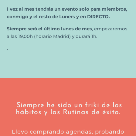
1 vez al mes tendrás un evento solo para miembros,
conmigo y el resto de Luners y en DIRECTO.
Siempre será el último lunes de mes
, empezaremos
a las 19,00h (horario Madrid) y durará 1h.
.
Siempre he sido un friki de los
hábitos y las Rutinas de éxito.
Llevo comprando agendas, probando