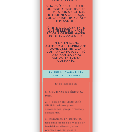
UNA GUÍA SENCILLA CON
UN PASO A PASO QUE TE
LLEVE A TOMAR BUENAS
DECISIONES QUE HAGA
CONQUISTAR TUS SUEÑOS
MIMÁNDOTE.
ÚNETE A LA CORRIENTE
QUE TE LLEVE A HACER
LO QUE QUIERES HACER
EN BUENA COMPAÑÍA.
EN UN ENTORNO
AMBICIOSO
E INSPIRADOR,
DONDE SENTIRTE EN
CONFIANZA PARA SER TÚ
PARA AVANZAR MÁS
RÁPIDO EN BUENA
COMPAÑÍA
.
QUIERO MI PLAZA EN EL
CLUB DE LOS LUNES
te da acceso a:
1.-
4 RUTINAS DE ÉXITO AL
MES.
2.- 1 sesión de MENTORÍA
GRUPAL
al mes
para
conocernos, preguntarme y
compartir.
3.- KEDADAS EN DIRECTO.
Kedadas cada dos meses
en
Madrid en directo, a un
precio especial para ti.