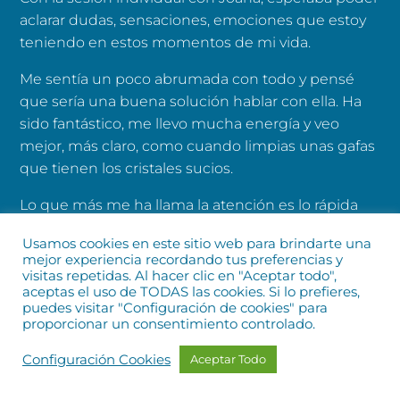
aclarar dudas, sensaciones, emociones que estoy
teniendo en estos momentos de mi vida.
Me sentía un poco abrumada con todo y pensé
que sería una buena solución hablar con ella. Ha
sido fantástico, me llevo mucha energía y veo
mejor, más claro, como cuando limpias unas gafas
que tienen los cristales sucios.
Lo que más me ha llama la atención es lo rápida
que es, cómo te entiende.
Usamos cookies en este sitio web para brindarte una
mejor experiencia recordando tus preferencias y
Voy a aplicar ya todo lo que me ha dicho y los
visitas repetidas. Al hacer clic en "Aceptar todo",
ejercicios que me ha sugerido que haga, lo
aceptas el uso de TODAS las cookies. Si lo prefieres,
recomiendo, a veces pensamos que solas
puedes visitar "Configuración de cookies" para
proporcionar un consentimiento controlado.
podemos hacer todo y un espejo va muy bien y
con Joanna esto se consigue.
Configuración Cookies
Aceptar Todo
Núria
Ruiz